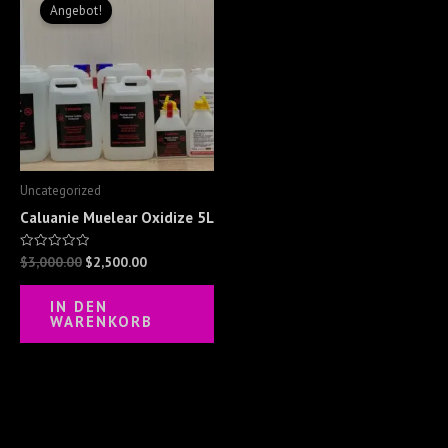
Preis
Preis
Angebot!
war:
ist:
$3,000.00
$2,500.00.
Uncategorized
Caluanie Muelear Oxidize 5L
$
3,000.00
$
2,500.00
Bewertet
mit
0
von
IN DEN
5
WARENKORB