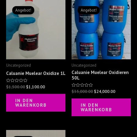
Ursprünglicher
Aktueller
Ursprünglicher
Aktueller
Preis
Preis
Preis
Preis
Angebot!
Angebot!
war:
ist:
war:
ist:
$1,500.00
$1,100.00.
$35,000.00
$24,000.00
Uncategorized
Uncategorized
Caluanie Muelear Oxidieren
Caluanie Muelear Oxidize 1L
50L
$
1,500.00
$
1,100.00
Bewertet
mit
$
35,000.00
$
24,000.00
Bewertet
0
mit
von
0
IN DEN
5
von
WARENKORB
IN DEN
5
WARENKORB
Ursprünglicher
Aktueller