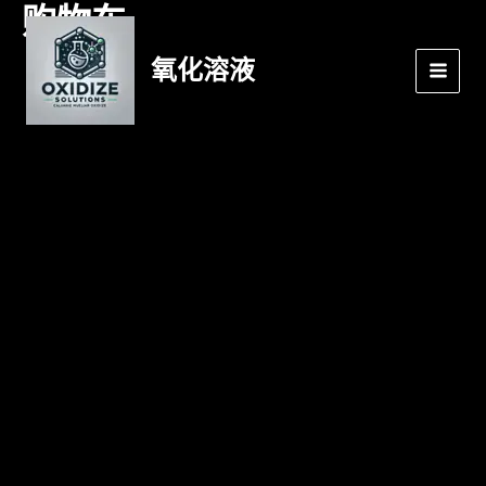
购物车
跳
主
至
菜
内
氧化溶液
容
单