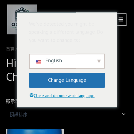
跳
主
至
選
內
氧化溶液
We've detected you might be
容
單
speaking a different language. Do
you want to change to:
首頁
/ 商品標籤為 “High-Quality Caluanie Chemical”
High-Quality Caluanie
English
Chemical
Change Language
Close and do not switch language
顯示單一結果
Original
Current