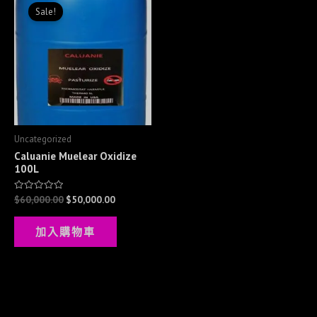
price
price
Sale!
was:
is:
$60,000.00.
$50,000.00.
Uncategorized
Caluanie Muelear Oxidize
100L
$
60,000.00
$
50,000.00
評
分
0
滿
加入購物車
分
5